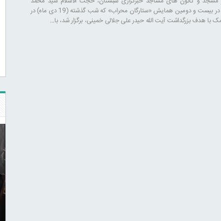
ر مسجد و کانون های مساجد خبرگزاری شبستان، حجت الاسلام سید محمد
حسن ابوترابی فر، در بیست و دومین همایش «ستارگان محراب» که شب گذشته (19 دی ماه) در
ک با هدف بزرگداشت آیت الله حیدر علی جلالی خمینی، برگزار شد، با…