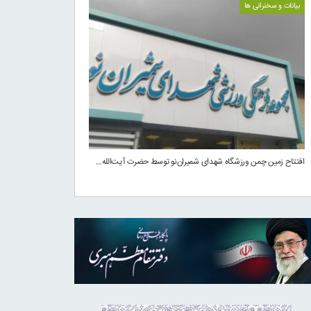
بیانات و سخنرانی ها
افتتاح زمین چمن ورزشگاه شهدای شمیران‌نو توسط حضرت آیت‌الله…