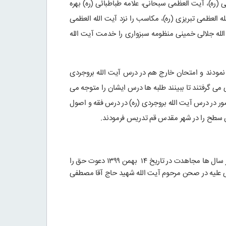
مام خمینی (ره)، آیت العظمی سبحانی، علامه طباطبائی (ره) بهره
العظمی تبریزی (ره)، مکاسب را نزد آیت الله العظمی
الله جلالی خمینی منظومه سبزواری را خدمت آیت الله
نمودند و امتحان خارج هم در درس آیت الله بروجردی
می گرفتند تا ببینند طلبه ها درس ایشان را متوجه می
ضور در درس آیت الله بروجردی (ره) در درس فقه و اصول
س سطح را در شهر مقدس قم تدریس فرمودند.
مرحوم آیت الله جلالی خمینی عمر پر برکت خود را در مسیر اعتلاء کلمة الله و ترویج معارف اهل بیت و اسلام ناب صرف می نمود و بعد از سال ها مجاهدت در تاریخ ۱۴ بهمن ۱۳۹۹ دعوت حق را
ی علیه در صحن مرحوم آیت الله شهید حاج آقا مصطفی