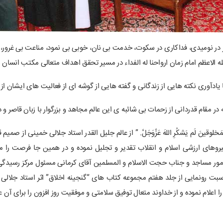
 صبر در نومیدی، فداکاری در سکوت، خدمت بی نان، خوبی بی نمود، مناعت بی غرور
 الاعظم امام زمان ارواحنا له الفداء در مسیر تحقق اهداف متعالی مکتب انسان سا
ا یادآوری نکته هایی از زندگانی و گفته هایی از گوشه ای از فعالیت های ایشان از
 مقام قدردانی از زحمات بی شائبه ی این عالم مجاهد و بزرگوار با زبان قاصر و 
 المَخلوقینَ لَم یَشکُرِ اللهَ عَزَّوَجَلَّ. ” از عالم جلیل القدر استاد جلالی خمینی
روهای ارزشی اسلام و انقلاب تقدیر و تجلیل نموده و در همین جا فرصت را مغ
امور مساجد و جناب حجت الاسلام و المسلمین آقای کرمانی مسئول مرکز رسیدگی
با برپایی همایشی در مورخ ۱۹/۱۰/۹۵ به مناسبت رونمایی از جلد هفتم مجموعه کتاب های “گنجینه اخلاق” 
 اعلام نموده و از خداوند متعال توفیق سلامتی و موفقیت روز افزون را برای آن 