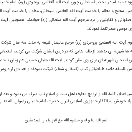
 مدت ۱۶ سال حضورش در حوزه علمیه قم در محضر استادانی چون آیت الله العظمی بروجردی (ره)، ا
وس سطح و معالم را خدمت آیت الله العظمی سبحانی، مطول را خدمت آیت الله 
صفهانی و کفایتین را نزد مرحوم آیت الله سلطانی (ره) خواندند. همچنین آیت 
ای موسی صدر تلمذ نمودند.
 آیت الله العظمی بروجردی (ره) مرجع عالیقدر شیعه به مدت سه سال شرکت 
 ها شهریه ای بدهند از طلبه هایی که در درس ایشان شرکت می کردند، امتحانی 
آن امتحان شهریه ای برای وی مقرر گردید. آیت الله جلالی خمینی هم زمان با ح
 فلسفه علامه طباطبائی کتاب (اسفار و شفاء) شرکت نمودند و تعدادی از درو
د خویش بنیانگذار جمهوری اسلامی ایران حضرت امام خمینی رضوان الله تعال
غفر الله لنا و له و حشره الله مع الاولياء و الصديقين