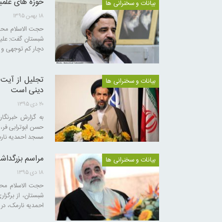
حوزه های علمی
بیانات و سخنرانی ها
۱۸ بهمن ۱۳۹۵
حجت الاسلام محمد
شبستان گفت: علیرغ
دچار کم توجهی و
تجلیل از آیت 
بیانات و سخنرانی ها
دینی است
۲۰ دی ۱۳۹۵
به گزارش خبرنگا
مسجد احمدیه نارم
مراسم بزرگداش
بیانات و سخنرانی ها
۱۸ دی ۱۳۹۵
حجت الاسلام محس
شبستان، از برگزا
احمدیه نارمک، در 19 دی ماه خبر داد و گفت: این مراسم در راستای بزرگداشت ائمه