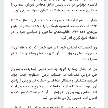
الاسلام ابوترابی فر؛ نائب رئیس سابق مجلس شورای اسلامی را
سخنران بیست و دومین همایش ستارگان محراب معرفی کرد.
یادآور می شود؛ آیت‌الله حیدرعلی جلالی خمینی، از سال ۱۳۴۰ تا
۱۳۹۴ امامت مسجد احمدیه نارمک را به عهده داشت و از اولین
روزهای دهه ۱۳۴۰ فعّالیت‌های مذهبی و سیاسی خود را در
منطقه شرق تهران آغاز کرد.
وی تحصیلات ابتدایی خود را در شهر خمین گذراند و مقداری از
دروس مقدماتی حوزه را در آن شهر به اتمام رساند و بعد به قم
مشرف شد.
وی در ابتدای ورود به قم به نزد امام خمینی (ره) رفت و پس از
طی دروس مقدمات در جلسات درس «سطح» آیات جواد
تبریزی، مشکینی و سلطانی طباطبایی شرکت کرد و پس از پایان
آن دوره به مدت ۴ سال در جلسات درس خارج فقه مرحوم آیت
الله العظمی بروجردی و هم زمان با آن در جلسات دروس فقه و
اصول امام خمینی (ره) نیز حاضر می شد.
وی هم چنین در دروس فلسفه علامه طباطبایی (کتاب اسفار و