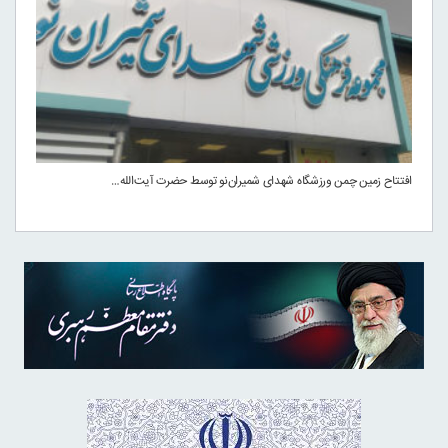
افتتاح زمین چمن ورزشگاه شهدای شمیران‌نو توسط حضرت آیت‌الله…