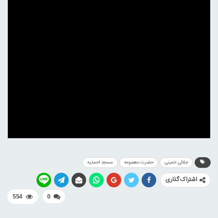
جلالی خمینی
حضرت معصومه
مسجد احمدیه
اشتراک گذاری
554
0