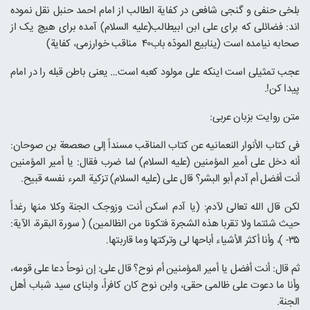
بلخی حنفی و گنجی شافعی در کفایة الطالب از امام احمد حنبل نقل نموده
اند: فضائلی که برای علی ابن ابیطالب(علیه السلام) آمده برای هیچ یک از
صحابه نیامده است (ینابیع المودّه باب۴۰ مناقب خوارزمی، کفایة)
عجب تمثیلی است اینکه علی مولود کعبه است… یعنی باطن قبله را در امام
پیدا کن!.
متن روایت بزبان عربی:
فی کتاب الأنوار النعمانیه عن کتاب المناقب مسنداً إلی صعصعة بن صوحان:
أنه دخل علی أمیر المؤمنین (علیه السلام) لما ضرب فقال: یا أمیر المؤمنین
أنت أفضل أم آدم أبو البشر؟ قال علی (علیه السلام) تزکیة المرء نفسه قبیح.
لکن قال الله تعالی لآدم: (یا آدم اسکن أنت وزوجک الجنة وکلا منها رغداً
حیث شئتما ولا تقربا هذه الشجرة فتکونا من الظالمین) ( سورة البقرة، الآیة:
۳۵- )، وأنا أکثر الأشیاء أباحها لی وترکتها وما قاربتها.
ثم قال: أنت أفضل یا أمیر المؤمنین أم نوح؟ قال علی: إن نوحاً دعا علی قومه،
وأنا ما دعوت علی ظالمی حقی، وابن نوح کان کافراً، وابنای سید شباب أهل
الجنة.