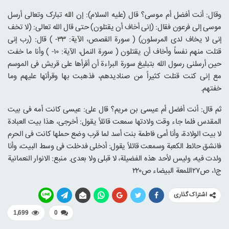
وقال: أنت أفضل أم موسی؟ قال (علیه السلام): إن الله تبارک وتعالی أرسل
موسی إلی فرعون فقال: (إنی أخاف أن یقتلون) حتی قال الله تعالی: (لا تخف
إنی لا یخاف لدی المرسلون) ( سورة القصص، الآیة: ۳۳- ) قال: (رب إنی
قتلت منهم نفساً وأخاف أن یقتلون ( سورة النمل، الآیة: ۱۰- ) وأنا ما خفت
حین أرسلنی رسول الله بتبلیغ سورة البراءة أن أقرأها علی قریش فی الموسم
مع إنی کنت قتلت کثیراً من صنادیدهم، فذهبت بها وقرأتها علیهم وما
خفتهم.
ثم قال: أنت أفضل أم عیسی بن مریم؟ قال علی: عیسی کانت أمه فی بیت
المقدس فلما جاء وقت ولادتها سمعت قائلاً یقول: أخرجی، هذا بیت العبادة
لا بیت الولادة، وأنا أمی فاطمة بنت أسد لما قرب وضع حملها کانت فی الحرم
فانشق حائط الکعبة وسمعت قائلاً یقول: أدخلی فدخلت فی وسط البیت، وأنا
ولدت فیه، ولیس لأحد هذه الفضیلة، لا قبلی ولا بعدی. منبع: الانوار النعمانیة
ج۱، ص۲۷اللمعة البیضاء ص۲۲۰
اشتراک گذاری
1,699
0