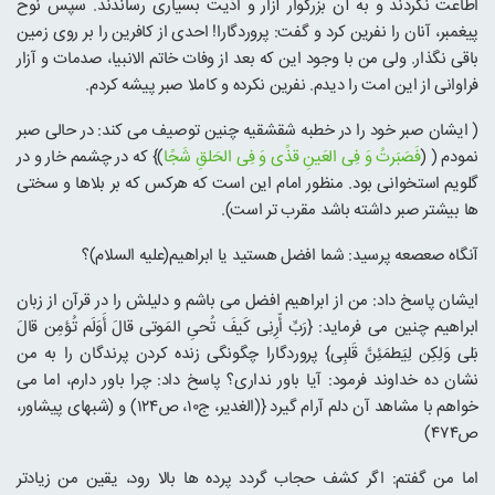
اطاعت نکردند و به آن بزرگوار آزار و اذیت بسیاری رساندند. سپس نوح
پیغمبر، آنان را نفرین کرد و گفت: پروردگارا! احدی از کافرین را بر روی زمین
باقی نگذار. ولی من با وجود این که بعد از وفات خاتم الانبیا، صدمات و آزار
فراوانی از این امت را دیدم. نفرین نکرده و کاملا صبر پیشه کردم.
( ایشان صبر خود را در خطبه شقشقیه چنین توصیف می کند: در حالی صبر
نمودم ( (
فَصَبَرتُ وَ فِی العَینِ قذًی وَ فِی الحَلقِ شَجًا
)} که در چشمم خار و در
گلویم استخوانی بود. منظور امام این است که هرکس که بر بلاها و سختی
ها بیشتر صبر داشته باشد مقرب تر است).
آنگاه صعصعه پرسید: شما افضل هستید یا ابراهیم(علیه السلام)؟
ایشان پاسخ داد: من از ابراهیم افضل می باشم و دلیلش را در قرآن از زبان
ابراهیم چنین می فرماید: {رَبِّ أّرِنِی کَیفَ تُحیِ المَوتی قالَ أَوَلَم تُؤمِن قالَ
بَلی وَلِکِن لِیَطمَئِنَّ قَلبِی} پروردگارا چگونگی زنده کردن پرندگان را به من
نشان ده خداوند فرمود: آیا باور نداری؟ پاسخ داد: چرا باور دارم، اما می
خواهم با مشاهد آن دلم آرام گیرد {(الغدیر، ج۱۰، ص۱۲۴) و (شبهای پیشاور،
ص۴۷۴)
اما من گفتم: اگر کشف حجاب گردد پرده ها بالا رود، یقین من زیادتر