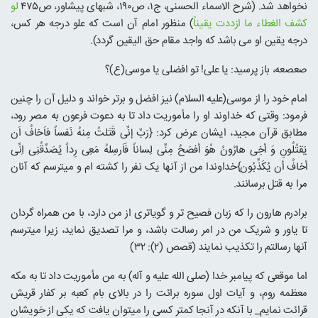
نخواهد شد. (شرح الاسماء الحسنی، ج۱، ص۱۹۰، شبهای پیشاور، ص۴۷۵
لو
کشف الغطاء ما ازددت یقیناً
) منظور امام آن است که علو درجه هر کس،
درجه یقین او می باشد که واجد مقام حق الیقین گردد).
صعصعه، باز پرسید: یا علی! تو افضلی یا موسی(ع)؟
امام خود را از موسی(علیه السلام) نیز افضل و برتر خواند و دلیل آن را چنین
فرمود: وقتی که خداوند او را مأموریت داد تا به دعوت فرعون به مصر رود،
مطابق قرآن مجید، ایشان عرض کرد: {رَبِّ إنِّی قَتَلتُ مِنهُ نَفساً فاَخافُ اَن
یَقتُلُونِ وَ أخِی هارُونُ هُوَ أفصَحُ مِنِّی لِساناً فَاَرسِلهُ مَعِی رِداً یُصَدِّقُنِی اِنِّی
أخافُ أن یُکَذِّبُون}خداوندا من از آنها یک نفر را کشته ام و میترسم که آنان
مرا به قتل برسانند.
برادرم هارون را که زبان فصیح تر و گویاتری از من دارد، با من همراه گردان
تا یاور و شریک من در امر رسالت باشد، و مرا تصدیق نماید، زیرا میترسم
آنها رسالتم را تکذیب نمایند (قصص (۲): ۳۲)
اما موقعی که پیامبر خدا (صلی الله علیه و آله) به من مأموریت داد تا به مکه
معظمه روم، و آیات اول سوره برائت را در بالای بام کعبه بر کفار قریش
قرائت نمایم­_ با آنکه در آنجا کمتر کسی را میتوان یافت که یکی از خویشان