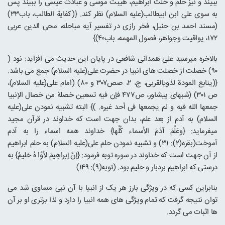
ببیند و نیز حلم و خلت ابراهیم، هیبت موسی و عبادت عیسی را ببیند پس
به سوی علی ابن ابیطالب(علیه السلام) نظر کند. {(کفایة الطالب، باب۳۳)
(مسند احمد بن حنبل، فخر رازی در تفسیر آیه مباحله، محی الدین عربی
۱۷۲، یواقیت وجواهر، فصول المهمه، باب۴۰)}
بالاخره میرسید علی همدانی شافعی در پایان این حدیث می افزاید: نود (
۹۰) خصلت از خصلت های انبیا در حضرت علی(علیه السلام) جمع می باشد.
{(ینابع المودة لذویالقربی، ج، ۲، صص۳۰۷ و ۸۰) (امام علی(علیه السلام)،
ص ۳۰۱) (شبهای پیشاور، ص۴۷۷ فإن فیه تسعین خصلة من خصال الإنبیا
جمعها الله فیه و لم یجمعها فی أحد غیره. )} البته تشبیه نمودن علی(علیه
السلام) به آدم از بعد علم، بدان جهت است که خداوند در قرآن مجید
میفرماید: {وعَلَّمَ آدَمَ الأسماء کُلَّها} خداوند همه اسماء را به آدم
آموخت(بقره(۲): ۳۱) و تشبیه نمودن حلم علی(علیه السلام) به حلم ابراهیم
از آن جهت است که خداوند در سوره توبه فرمود: {إنَّ إبراهِیمَ لأوَّا هُ حَلیمٌ} به
درستی که ابراهیم بردبار و حلیم بود. (توبه(۹): ۱۴۹)
بنابراین کسی که در ویژگی بارز هر یک از انبیا با آن نبی مساوی شد می
توان نتیجه گرفت که تمام ویژگی های همه انبیا را دارد و لذا برتری او بر آن
ها اثبات می گردد.