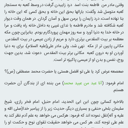
وقتی مادر من فاطمه بنت اسد درد زاییدن گرفت در وسط کعبه به مستجار
کعبه متوسل شد وگفت: بارالها بحق این خانه و بحق کسی که این خانه را
بنا نهاده است، درد زایمان را برمن سهل و آسان گردان. در همان وقت دیوار
کعبه شکافته شد و مادرم فاطمه با ندای غیبی به داخل خانه راه یافت و مرا
در خانه خدا به دنیا آورد و سه روز مهمان پروردگارم بودم. بنابراین چون مکه
معظمه بر بیت المقدس برتری دارد و مریم از زادن عیسی در بیت المقدس
مکانی پایین تر از مکه نهی شد، ولی مادر علی(علیه السلام)، برای به دنیا
آوردن او به درون کعبه مکانی برتر بیت المقدس دعوت شد، بدین جهت
روح، نفس و بدن او از عیسی پاکیزه تر است.
صعصعه عرض کرد یا علی تو افضل هستی یا حضرت محمد مصطفی (ص)؟
امام فرمود: (
آنا عبد من عبید محمد
) من بنده ای از بندگان آن حضرت
هستم.
بالاخره کسانی چون ابن ابی الحدید، امام حنبل، امام فخر رازی، شیخ
سلیمان بلخی حنفی و بسیاری دیگر، حدیث زیر را از پیامبر خدا(صلی الله و
علیه و آله)نقل نموده اند که فرمود: هرکس می خواهد به علم آدم نظر کند به
علم علی توجه کند، هر کس می خواهد حقیقت تقوای نوح و حکمت او را