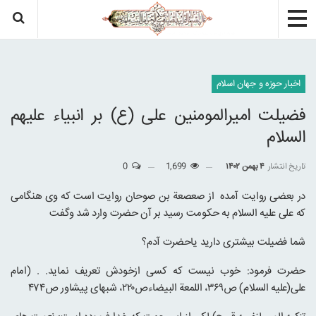
اخبار حوزه و جهان اسلام
فضیلت امیرالمومنین علی (ع) بر انبیاء علیهم
السلام
تاریخ انتشار
۴ بهمن ۱۴۰۲
1,699
0
در بعضی روایت آمده از صعصعة بن صوحان روایت است که وی هنگامی
که علی علیه السلام به حکومت رسید بر آن حضرت وارد شد وگفت
شما فضیلت بیشتری دارید یاحضرت آدم؟
حضرت فرمود: خوب نیست که کسی ازخودش تعریف نماید. . (امام
علی(علیه السلام) ص۳۶۹، اللمعة البیضاءص۲۲۰، شبهای پیشاور ص۴۷۴