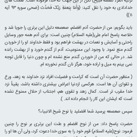
تزکیه المرء لنفسه قبیح) لکن از این جهت که خدا فرموده است: نعمت های
خدادادی به خود را نقل کنید: {وَأَمّا بِنِعمَةِ رَبِّکَ فَحَدِّث (ضحی سوره ۹۳ آیه
۱۱)}
باید بگویم: من از حضرت آدم افضلم، صعصعه دلیل این برتری را جویا شد و
خلاصه پاسخ امام علی(علیه السلام) چنین است: برای آدم همه جور وسایل
راحتی و آسایش و نعمات در بهشت فراهم بود و فقط خداوند او را از خوردن
گندم منع نمود. با وجود این ممنوعیت، آدم از گندم خورد و از بهشت رانده
شد. در حالی که من از خوردن گندم منع نشده ام و چون دنیا را قابل توجه
نمی بینم به میل و اراده خود، هرگز نان گندم نخورده ام.
( منظور حضرت آن است که کرامت و فضیلت افراد نزد خداوند به زهد، ورع
و تقوای آن ها است. هرکسی ازدنیا اعراض بیشتری داشته باشد، یقیناً نزد
خدا مقرب تر است. کمال زهد و تقوی هم، اجتناب از حلال ممنوع نشده
است که ایشان این کار را انجام داده اند. ).
سپس صعصعه پرسید شما افضلید یا نوح شیخ الانبیاء؟
حضرت پاسخ داد: من از نوح افضلم و علت این برتری بر نوح را چنین
فرمود: نوح(علیه السلام) قوم خود را به سوی خدا دعوت کرد، ولی آن ها او را