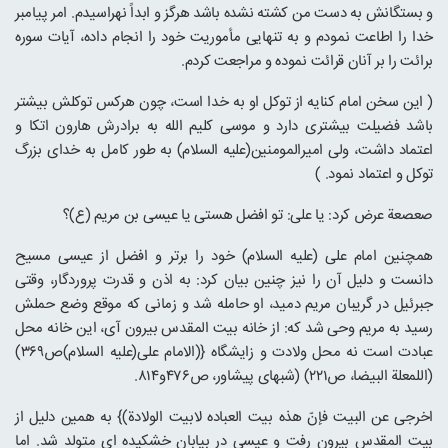
و بستگانش به دست من کشته نشده باشد هرگز و ابداً نهراسیدم. امر پیامبر
خدا را اطاعت نمودم و به تنهایی مأموریت خود را انجام داده، آیات سوره
برائت را بر آنان قرائت نموده و مراجعت کردم.
( این سخن امام کنایه از توکل او به خدا است، چون هرکس توکلش بیشتر
باشد فضیلت بیشتری دارد و موسی کلیم الله به برادرش هارون اتکا و
اعتماد داشت، ولی امیرالمومنین(علیه السلام) به طور کامل به خدای بزرگ
توکل و اعتماد نمود. )
صعصعة عرض کرد: یا علی: تو افضل هستی یا عیسی بن مریم (ع)؟
همچنین امام علی (علیه السلام) خود را برتر و افضل از عیسی مسیح
دانست و دلیل آن را نیز چنین بیان کرد: به اذن و قدرت پروردگار، وقتی
جبرئیل در گریبان مریم دمید، او حامله شد و زمانی که موقع وضع حملش
رسید به مریم وحی شد که: از خانه بیت المقدس بیرون آی، این خانه محل
عبادت است نه محل ولادت و زایشگاه {(الامام علی(علیه السلام)ص۳۶۹)
(اللمعلة البیضا، ص۲۲۱) (شبهای پیشاور، ص۴۷۶و۸۱۴.
اخرجی عن البیت فإنّ هذه بیت العباده لابیت الولادة)} به همین دلیل از
بیت المقدس بیرون رفت و عیسی در بیابان خشکیده ای متولد شد. اما