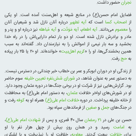
نجران
حضور داشت.
فضایل امام حسن(ع) در منابع شیعه و اهل‌سنت آمده است. او یکی
از
اصحاب کسا
است که
آیه تطهیر
درباره آنان نازل شد و شیعیان آنان
را
معصوم
می‌دانند.
آیه اطعام
،
آیه مَوَدَّت
، و
آیه مُباهله
نیز درباره او و پدر و
مادر و برادرش نازل شده است. او دو بار تمام دارایی‌اش را در راه خدا
بخشید و سه بار نیمی از اموالش را به نیازمندان داد. گفته‌اند به سبب
همین بخشندگی‌ها، او را «
کریم اهل‌بیت
» خوانده‌اند. او ۲۰ یا ۲۵ بار پیاده
به
حج
رفت.
از زندگی او در دوران ابوبکر و عمر بن خطاب خبر چندانی در دسترس نیست.
به دستور عمر به عنوان شاهد، در
شورای شش‌نفره تعیین خلیفه
سوم حاضر
بود. گزارش‌هایی نیز از شرکت او در برخی جنگ‌ها در دوره عثمان وجود دارد.
او در شورش‌های اواخر خلافت
عثمان
، به دستور امام علی(ع) به محافظت
از خانه خلیفه پرداخت. در دوره
خلافت امام علی(ع)
همراه او به
کوفه
رفت و
در جنگ‌های
جمل
و
صفین
از فرماندهان سپاه بود.
حسن بن علی در
۲۱ رمضان
سال ۴۰ قمری، و پس از
شهادت امام علی(ع)
،
به
امامت
رسید و در همان روز، بیش از چهل هزار نفر با او
برای
خلافت
بیعت کردند.
معاویه
، خلافت او را نپذیرفت و با لشکری