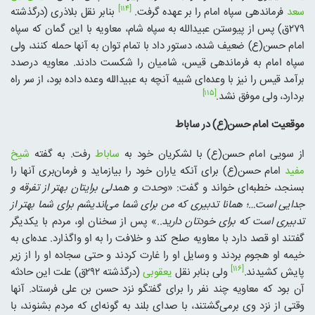
[۱۱۴]
سعد
فرماندهی سپاه امام را بر عهده گرفت.
بنابر نقل بلاذری (درگذشته
۲۷۹ق) پس از پیوستن عبیدالله به سپاه شام، معاویه با این گمان که سپاه
امام حسن(ع) ضعیف شده، دستور داد با تمام توان به آنها حمله کنند، ولی
سپاه امام به فرماندهی قیس، شامیان را شکست دادند. معاویه درصدد
برآمد قیس را نیز با وعده‌ای شبیه آنچه به عبیدالله وعده داده بود، از سر راه
[۱۱۵]
بردارد، ولی موفق نشد.
موقعیت امام حسن(ع) در ساباط
از سویی امام حسن(ع) با لشکریان خود به
ساباط
رفت. به گفته
شیخ
مفید
امام حسن(ع) برای آنکه یاران خود را بیازماید و فرمان‌بری آنها را
بسنجد، خطبه‌ای خواند و گفت: «
وحدت و همدلی برایتان بهتر از تفرقه و
جدایی است…؛ همانا تدبیری که من برای شما می‌اندیشم برای شما بهتر از
تدبیری است که برای خودتان دارید..
» پس از سخنان او، مردم با یکدیگر
گفتند او قصد دارد با معاویه صلح کند و خلافت را به او واگذارد. عده‌ای به
خیمه او هجوم بردند و وسایل او را غارت کردند و حتی سجاده او را از زیر
[۱۱۶]
پایش کشیدند.
ولی بنابر نقل
یعقوبی
(درگذشته ۲۹۲ق) علت این حادثه
آن بود که معاویه چند نفر را برای گفتگو نزد حسن بن علی فرستاد. آنها
وقتی از نزد وی برمی‌گشتند، با صدای بلند به گونه‌ای که مردم بشنوند، با