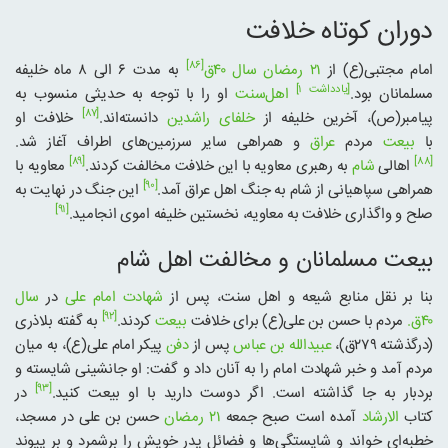
دوران کوتاه خلافت
[۸۶]
امام مجتبی(ع) از
۲۱ رمضان
سال ۴۰ق
به مدت ۶ الی ۸ ماه خلیفه
[یادداشت ۱]
مسلمانان بود.
اهل‌سنت
او را با توجه به حدیثی منسوب به
[۸۷]
پیامبر(ص)، آخرین خلیفه از
خلفای راشدین
دانسته‌اند.
خلافت او
با
بیعت
مردم
عراق
و همراهی سایر سرزمین‌های اطراف آغاز شد.
[۸۹]
[۸۸]
اهالی
شام
به رهبری معاویه با این خلافت مخالفت کردند.
معاویه با
[۹۰]
همراهی سپاهیانی از شام به جنگ اهل عراق آمد.
این جنگ در نهایت به
[۹۱]
صلح و واگذاری خلافت به معاویه، نخستین خلیفه اموی انجامید.
بیعت مسلمانان و مخالفت اهل شام
بنا بر نقل منابع شیعه و اهل سنت، پس از
شهادت امام علی
در
سال
[۹۲]
۴۰ق.
مردم با حسن بن علی(ع) برای خلافت
بیعت
کردند.
به گفته بلاذری
(درگذشته ۲۷۹ق)،
عبیدالله بن عباس
پس از
دفن
پیکر امام علی(ع)، به میان
مردم آمد و خبر شهادت امام را به آنان داد و گفت: او جانشینی شایسته و
[۹۳]
بردبار به جا گذاشته است. اگر دوست دارید با او بیعت کنید.
در
کتاب
الارشاد
آمده است صبح جمعه
۲۱ رمضان
حسن بن علی در مسجد،
خطبه‌ای خواند و شایستگی‌ها و فضائل پدر خویش را برشمرد و بر پیوند