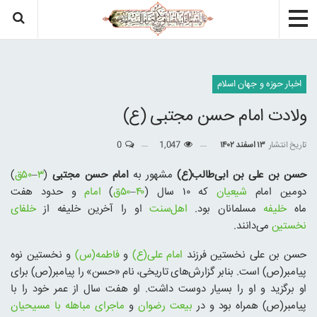
اخبار حوزه و جهان اسلام
ولادت امام حسن مجتبی (ع)
تاریخ انتشار
۱۳ اسفند ۱۴۰۲
1,047
0
حسن بن علی بن ابی‌طالب(ع)
مشهور به
امام حسن مجتبی
(
۳
–
۵۰ق
)
دومین امام
شیعیان
که ۱۰ سال (
۴۰
–
۵۰ق
)
امام
و حدود هفت
ماه
خلیفه
مسلمانان بود.
اهل‌سنت
او را آخرین خلیفه از
خلفای
نخستین
می‌دانند.
حسن بن علی نخستین فرزند
امام علی(ع)
و
فاطمه(س)
و نخستین نوه
پیامبر(ص) است. بنابر گزارش‌های تاریخی، نام «حسن» را پیامبر(ص) برای
او برگزید و او را بسیار دوست داشت. او هفت سال از عمر خود را با
پیامبر(ص) همراه بود و در
بیعت رضوان
و
ماجرای مباهله با مسیحیان