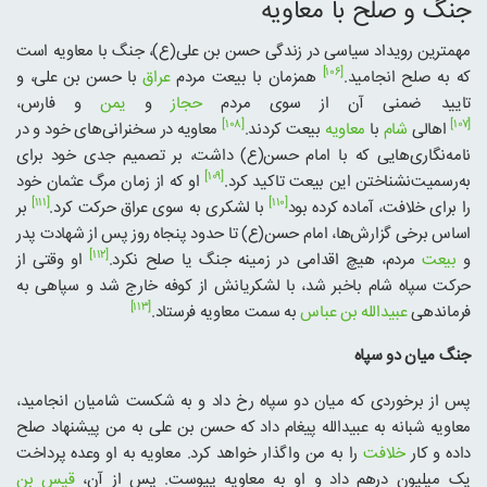
جنگ و صلح با معاویه
مهمترین رویداد سیاسی در زندگی حسن بن علی(ع)، جنگ با معاویه است
[۱۰۶]
که به صلح انجامید.
همزمان با بیعت مردم
عراق
با حسن بن علی، و
تایید ضمنی آن از سوی مردم
حجاز
و
یمن
و فارس،
[۱۰۸]
[۱۰۷]
اهالی
شام
با
معاویه
بیعت کردند.
معاویه در سخنرانی‌های خود و در
نامه‌‌نگاری‌هایی که با امام حسن(ع) داشت، بر تصمیم جدی خود برای
[۱۰۹]
به‌رسمیت‌نشناختن این بیعت تاکید کرد.
او که از زمان مرگ عثمان خود
[۱۱۱]
[۱۱۰]
را برای خلافت، آماده کرده بود
با لشکری به سوی عراق حرکت کرد.
بر
اساس برخی گزارش‌ها، امام حسن(ع) تا حدود پنجاه روز پس از شهادت پدر
[۱۱۲]
و
بیعت
مردم، هیچ اقدامی در زمینه جنگ یا صلح نکرد.
او وقتی از
حرکت سپاه شام باخبر شد، با لشکریانش از کوفه خارج شد و سپاهی به
[۱۱۳]
فرماندهی
عبیدالله بن عباس
به سمت معاویه فرستاد.
جنگ میان دو سپاه
پس از برخوردی که میان دو سپاه رخ داد و به شکست شامیان انجامید،
معاویه شبانه به عبیدالله پیغام داد که حسن بن علی به من پیشنهاد صلح
داده و کار
خلافت
را به من واگذار خواهد کرد. معاویه به او وعده پرداخت
یک میلیون درهم داد و او به معاویه پیوست. پس از آن،
قیس بن