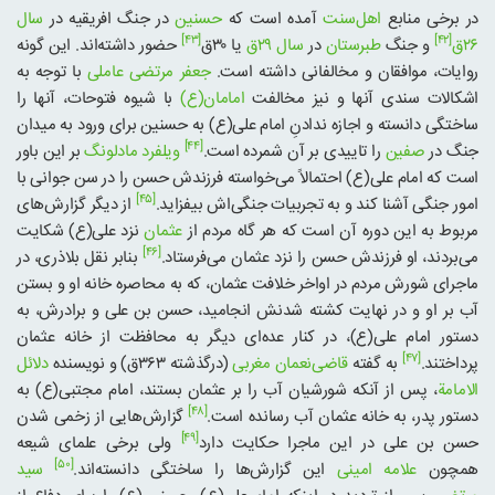
در برخی منابع
اهل‌سنت
آمده است که
حسنین
در جنگ افریقیه در
سال
[۴۳]
[۴۲]
۲۶ق
و جنگ
طبرستان
در
سال ۲۹ق
یا ۳۰ق
حضور داشته‌اند. این گونه
روایات، موافقان و مخالفانی داشته است.
جعفر مرتضی عاملی
با توجه به
اشکالات سندی آنها و نیز مخالفت
امامان(ع)
با شیوه فتوحات، آنها را
ساختگی دانسته و اجازه ندادنِ امام علی(ع) به حسنین برای ورود به میدان
[۴۴]
جنگ در
صفین
را تاییدی بر آن شمرده است.
ویلفرد مادلونگ
بر این باور
است که امام علی(ع) احتمالاً می‌خواسته فرزندش حسن را در سن جوانی با
[۴۵]
امور جنگی آشنا کند و به تجربیات جنگی‌اش بیفزاید.
از دیگر گزارش‌های
مربوط به این دوره آن است که هر گاه مردم از
عثمان
نزد علی(ع) شکایت
[۴۶]
می‌بردند، او فرزندش حسن را نزد عثمان می‌فرستاد.
بنابر نقل بلاذری، در
ماجرای شورش مردم در اواخر خلافت عثمان، که به محاصره خانه او و بستن
آب بر او و در نهایت کشته شدنش انجامید، حسن بن علی و برادرش، به
دستور امام علی(ع)، در کنار عده‌ای دیگر به محافظت از خانه عثمان
[۴۷]
پرداختند.
به گفته
قاضی‌نعمان مغربی
(درگذشته ۳۶۳ق) و نویسنده
دلائل
الامامة
، پس از آنکه شورشیان آب را بر عثمان بستند، امام مجتبی(ع) به
[۴۸]
دستور پدر، به خانه عثمان آب رسانده است.
گزارش‌هایی از زخمی شدن
[۴۹]
حسن بن علی در این ماجرا حکایت دارد
ولی برخی علمای شیعه
[۵۰]
همچون
علامه امینی
این گزارش‌ها را ساختگی دانسته‌اند.
سید