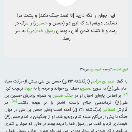
این جوان را نگه دارید [تا قصد جنگ نکند] و پشت مرا
نشکند. دریغم آید که این دو (حسن و
حسین
) را مرگ در
رسد و با کشته شدن آنان دودمان
رسول خدا(ص)
به سر
رسد.
نهج البلاغة
، ترجمه
شهیدی
، ص۲۴۰.
به گفته
نصر بن مزاحم
(درگذشته ۲۱۲ ق) حسن بن علی پیش از حرکت سپاه
امام علی(ع) به سوی
صفین
، خطبه‌ای خواند و مردم را به
جهاد
ترغیب کرد.
[۷۷]
بر اساس پاره‌ای اخبار، او در
جنگ صفین
به همراه برادرش حسین بن
[۷۸]
علی(ع) فرماندهی جناح راست لشکر را بر عهده داشت.
در
گزارش
اسکافی
(درگذشته ۲۴۰ ق) آمده است وقتی حسن بن علی در میان
جنگ با یکی از بزرگان سپاه شام روبه‌رو شد، او از جنگیدن با امام حسن(ع)
خودداری کرد و گفت من رسول خدا را دیده بودم در حالی که سوار بر شتری
می‌آمد و تو جلوی او سوار بودی. من نمی‌خواهم در حالی رسول خدا را