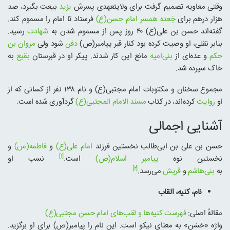
وقتی معاویه تصمیم گرفت برای ولایتعهدی پسرش
یزید
بیعت بگیرد، صد
هزار درهم برای
جَعده همسر امام حسن(ع)
فرستاد تا امام را مسموم کند.
گفته‌اند حسن بن علی(ع) ۴۰ روز پس از مسموم شدن به
شهادت
رسید.
بنابر نقلی، او وصیت کرده بود کنار قبر پیامبر(ص)
دفن
شود ولی
مروان بن
حکم
و عده‌ای از
بنی‌امیه
مانع این کار شدند. پیکر او در قبرستان
بقیع
به
خاک سپرده شد.
مجموع سخنان و مکتوبات امام مجتبی(ع) و نام ۱۳۸ نفر از کسانی که از
او
روایت
کرده‌اند، در کتاب
مسند الامام المجتبی(ع)
گردآوری شده است.
آشنایی اجمالی
حسن بن علی بن ابی‌طالب نخستین فرزند
امام علی(ع)
و
فاطمه(س)
و
[۱]
نخستین نوه
پیامبر اسلام(ص)
است.
نسب او
[۲]
به
بنی‌هاشم
و
قریش
می‌رسد.
نام، کنیه، القاب
مقالهٔ اصلی:
فهرست کنیه‌ها و لقب‌های امام حسن مجتبی(ع)
واژه «حَسَن» به معنای نیکو است. این نام را پیامبر(ص) برای او برگزید.