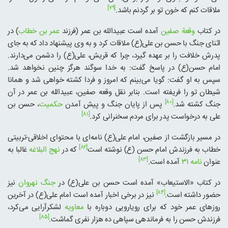
[۷۹]
ملاقات کنم که خون تو بر گردنم باشد.
در کتاب
وقعة صفین
آمده است عبیدالله بن عمر (فرزند
عمر بن خطاب
) در
اثنای جنگ با حسن بن علی(ع) ملاقات کرد و به وی پیشنهاد داد که به جای
پدرش خلافت را بر عهده گیرد، چرا که قریش، علی(ع) را دشمن می‌دارند.
امام حسن(ع) در پاسخ گفت: به خدا سوگند هرگز چنین نخواهد شد.
سپس به او گفت: گویا می‌بینم که امروز و فردا کشته خواهی شد و همانا
شیطان تو را فریفته است. بنابر نقل وقعه صفین، عبیدالله بن عمر در آن
[۸۰]
جنگ کشته شد.
پس از پایان جنگ و پیش آمدن
حکمیت
، حسن بن
[۸۱]
علی به درخواست پدر برای مردم سخنرانی کرد.
در مسیر بازگشت از صفین، امام علی(ع) نامه‌ای با محتوای اخلاقی-تربیتی
[۸۲]
خطاب به فرزندش امام حسن (ع) نوشته است
که در
نهج البلاغه
غالبا به
[۸۳]
عنوان
نامه ۳۱
آمده است.
در کتاب «الاستیعاب» آمده است حسن بن علی(ع) در
جنگ نهروان
نیز
[۸۴]
حضور داشته است.
نیز در برخی اخبار آمده است امام علی(ع) در آخرین
روزهای عمر خود که برای رویارویی دوباره با
معاویه
لشکرآرایی می‌کرد،
[۸۵]
فرزندش حسن را به فرماندهی سپاهی ده هزار نفری گماشت.