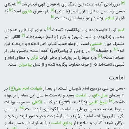
[۴]
[۳]
در روایاتی آمده است، این نامگذاری به فرمان الهی انجام شد.
نام‌های
[۶]
[۵]
حسن و حسین معادل شَبَّر و شَبیر (یا شَبّیر)،
نام پسران
هارون
است
که
[۷]
قبل از
اسلام
نزد مردم عرب سابقه‌ای نداشت.
[۸]
کنیه
او را «ابومحمد» و «ابوالقاسم» گفته‌اند
و برای او القابی همچون
[۹]
مجتبی (برگزیده) و سَیّد (سرور) و زَکیّ (پاکیزه) برشمرده‌اند.
القابی نیز
مشترک میان
حَسَنَین
است از جمله «سیّد شباب اهل الجنة» و «ریحانة نبیّ
[۱۱]
[۱۰]
الله»
و «سبط».
در روایتی از پیامبر(ص) آمده است: «حسن یکی از
[۱۲]
اسباط است».
واژه سبط را در روایات و برخی آیات
قرآن
به معنای امام و
نَقیبی دانسته‌اند که از طرف خداوند برگزیده شده و از نسل
پیامبران
است.
امامت
حسن بن علی دومین امام شیعیان است. او بعد از
شهادت امام علی(ع)
در
۲۱ رمضان
سال ۴۰ق
، به
امامت
رسید و به مدت ۱۰ سال این مقام را بر عهده
[۱۴]
داشت.
شیخ کلینی
(درگذشته ۳۲۹ق) در کتاب
الکافی
مجموعه روایات
[۱۵]
مربوط به نصب حسن بن علی به امامت را گردآوری کرده است.
بر اساس
یکی از این روایات، امام علی(ع) پیش از شهادت و در حضور فرزندان خود و
بزرگان شیعه، کتاب و سلاح (از
ودایع امامت
) را به فرزندش حسن داد و
[۱۶]