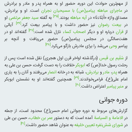
از مهم‌ترین حوادث این دوره، حضور او به همراه پدر و مادر و برادرش
در
ماجرای مباهله پیامبر(ص) با مسیحیان نجران
است. او و برادرش،
[۳۵]
مصداق واژه «أَبْنَاءَنَا» در
آیه مباهله
بودند.
به گفته
سید جعفر مرتضی
او
[۳۶]
در
بیعت رضوان
نیز حضور داشت و با پیامبر بیعت کرد.
آیاتی
[۳۷]
از
قرآن
درباره او و دیگر
اصحاب کساء
نازل شده است.
گفته‌اند او در
هفت‌سالگی در مجلس پیامبر(ص) حضور می‌یافت و آنچه بر
[۳۸]
پیامبر
وحی
می‌شد را برای مادرش بازگو می‌کرد.
از
سُلَیم بن قَیس
(درگذشته اواخر قرن اول هجری) نقل شده است پس از
رحلت رسول خدا(ص) که
ابوبکر
خلافت را به دست گرفت، حسن بن علی به
همراه
پدر
،
مادر
و
برادرش
، شبانه به درِ خانه
انصار
می‌رفتند و آنان را به یاری
[۳۹]
امام علی(ع)، فرامی‌خواندند.
همچنین گفته‌اند او به نشستن ابوبکر
[۴۰]
بر
منبر پیامبر
اعتراض داشت.
دوره جوانی
گزارش‌های مربوط به دوره جوانی امام حسن(ع) محدود است، از جمله
در
الامامة و السیاسة
آمده است که به دستور
عمر بن خطاب
، حسن بن علی
[۴۱]
در
شورای شش‌نفره تعیین خلیفه
به عنوان شاهد حضور داشت.