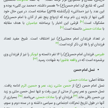
کسی که شایع کرد امام حسن(ع) ۹۰ همسر داشته، «محمد بن کلبی» بوده و
این عدد را نیز «مدائنی» (درگذشته ۲۲۵ق) ساخته است. در عین حال خود
کلبی تنها از یازده زن نام برده که ازدواج پنج نفر از آنان با امام حسن(ع)
[۶۰]
مشکوک است.
قرشی این اخبار را برساخته
عباسیان
با هدف مقابله
[۶۱]
با
سادات حسنی
دانسته است.
در تعداد فرزندان امام مجتبی(ع) نیز اختلاف است. شیخ مفید تعداد
[۶۲
فرزندان او را ۱۵ تن ذکر کرده است.
طبرسی
فرزندان امام حسن(ع) را ۱۶ نفر دانسته و
ابوبکر
را نیز از فرزندان وی
[۶۳]
برشمرده است که در
واقعه عاشورا
به شهادت رسید.
نسل امام حسن
مقالهٔ اصلی:
سادات حسنی
نسل امام حسن (ع) از
حسن مثنی
،
زید
،
عمر
و
حسین اثرم
ادامه یافت.
نسل حسین و عمر پس از مدتی از بین رفت و تنها نسل حسن مثنی و زید
[۶۵]
[۶۴]
بن حسن باقی ماند.
فرزندان او را
سادات حسنی
می‌نامند.
بسیاری از
آنها در طول تاریخ تحرکات اجتماعی و سیاسی داشته‌ و در سده دوم و سوم،