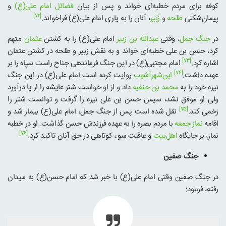
کوفه برای مردم خطبه‌ای خواند و پس از بیان
فضائل امام علی(ع)
و
[۷۲]
پیمان‌شکنی
طلحه‌
و
زُبَیر
، آنان را به یاری امام علی(ع) فراخواند.
در
جنگ جمل
، وقتی
عبدالله بن زبیر
امام علی(ع) را به کشتن
عثمان
متهم
کرد، حسن بن علی خطبه‌ای خواند و به نقش زبیر و طلحه در کشتن عثمان
[۷۳]
اشاره کرد.
امام مجتبی(ع) در این جنگ فرماندهی جناح راست سپاه را بر
[۷۴]
عهده داشت.
ابن‌شهرآشوب
روایت کرده است امام علی(ع) در این جنگ
نیزه خود را به
محمد بن حنفیه
داد و از او خواست شتر عایشه را از پا درآورد
ولی او موفق نشد، سپس حسن بن علی نیزه را گرفت و توانست شتر را
[۷۵]
زخمی کند.
نقل شده است پس از جنگ جمل، امام علی(ع) بیمار شد و
اقامه
نماز جمعه
با مردم بصره را به عهده فرزندش حسن گذاشت. او در خطبه
[۷۶]
نماز، بر جایگاه
اهل‌بیت
و عاقبت سوء کوتاهی در حق آنان تاکید کرد.
جنگ صفین
در جنگ صفین وقتی امام علی(ع) با خبر شد که امام حسن(ع) به میدان
رفته، فرمود: