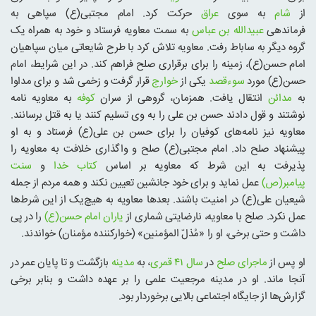
از
شام
به سوی
عراق
حرکت کرد. امام مجتبی(ع) سپاهی به
فرماندهی
عبیدالله بن عباس
به سمت معاویه فرستاد و خود به همراه یک
گروه دیگر به ساباط رفت. معاویه تلاش کرد با طرح شایعاتی میان سپاهیان
امام حسن(ع)، زمینه را برای برقراری صلح فراهم کند. در این شرایط، امام
حسن(ع) مورد
سوءقصد
یکی از
خوارج
قرار گرفت و زخمی شد و برای مداوا
به
مدائن
انتقال یافت. همزمان، گروهی از سران
کوفه
به معاویه نامه
نوشتند و قول دادند حسن بن علی را به وی تسلیم کنند یا به قتل برسانند.
معاویه نیز نامه‌های کوفیان را برای حسن بن علی(ع) فرستاد و به او
پیشنهاد صلح داد. امام مجتبی(ع) صلح و واگذاری خلافت به معاویه را
پذیرفت به این شرط که معاویه بر اساس
کتاب خدا
و
سنت
پیامبر(ص)
عمل نماید و برای خود جانشین تعیین نکند و همه مردم از جمله
شیعیان علی(ع) در امنیت باشند. بعدها معاویه به هیچ‌یک از این شرط‌ها
عمل نکرد. صلح با معاویه، نارضایتی شماری از
یاران امام حسن(ع)
را در پی
داشت و حتی برخی، او را «مُذلّ المؤمنین» (خوارکننده مؤمنان) خواندند.
او پس از
ماجرای صلح
در
سال ۴۱ قمری
، به
مدینه
بازگشت و تا پایان عمر در
آنجا ماند. او در مدینه مرجعیت علمی را بر عهده داشت و بنابر برخی
گزارش‌ها از جایگاه اجتماعی بالایی برخوردار بود.