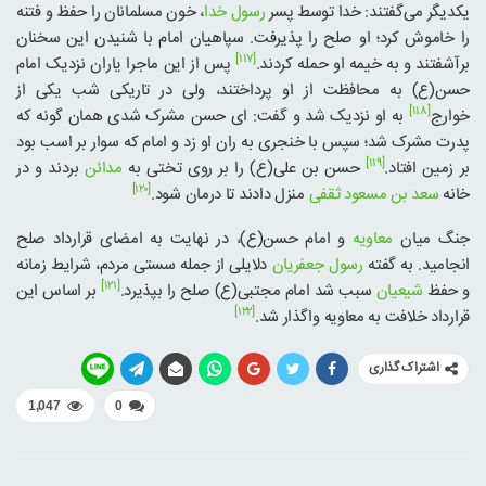
یکدیگر می‌گفتند: خدا توسط پسر
رسول خدا
، خون مسلمانان را حفظ و فتنه
را خاموش کرد؛ او صلح را پذیرفت. سپاهیان امام با شنیدن این سخنان
[۱۱۷]
برآشفتند و به خیمه او حمله کردند.
پس از این ماجرا یاران نزدیک امام
حسن(ع) به محافظت از او پرداختند، ولی در تاریکی شب یکی از
[۱۱۸]
خوارج
به او نزدیک شد و گفت: ای حسن مشرک شدی همان گونه که
پدرت مشرک شد؛ سپس با خنجری به ران او زد و امام که سوار بر اسب بود
[۱۱۹]
بر زمین افتاد.
حسن بن علی(ع) را بر روی تختی به
مدائن
بردند و در
[۱۲۰]
خانه
سعد بن مسعود ثقفی
منزل دادند تا درمان شود.
جنگ میان
معاویه
و امام حسن(ع)، در نهایت به امضای قرارداد صلح
انجامید. به گفته
رسول جعفریان
دلایلی از جمله سستی مردم، شرایط زمانه
[۱۲۱]
و حفظ
شیعیان
سبب شد امام مجتبی(ع) صلح را بپذیرد.
بر اساس این
[۱۲۲]
قرارداد خلافت به معاویه واگذار شد.
اشتراک گذاری
1,047
0