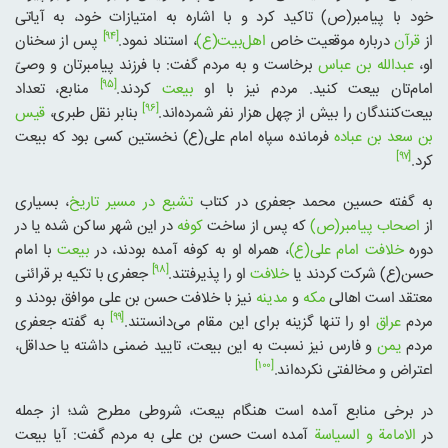
خود با پیامبر(ص) تاکید کرد و با اشاره به امتیازات خود، به آیاتی
[۹۴]
از
قرآن
درباره موقعیت خاص
اهل‌بیت(ع)
، استناد نمود.
پس از سخنان
او،
عبدالله بن عباس
برخاست و به مردم گفت: با فرزند پیامبرتان و وصیّ
[۹۵]
امام‌تان بیعت کنید. مردم نیز با او
بیعت
کردند.
منابع، تعداد
[۹۶]
بیعت‌کنندگان را بیش از چهل هزار نفر شمرده‌اند.
بنابر نقل طبری،
قیس
بن سعد بن عباده
فرمانده سپاه امام علی(ع) نخستین کسی بود که بیعت
[۹۷]
کرد.
به گفته حسین محمد جعفری در کتاب
تشیع در مسیر تاریخ
، بسیاری
از
اصحاب پیامبر(ص)
که پس از ساخت
کوفه
در این شهر ساکن شده یا در
دوره
خلافت امام علی(ع)
، همراه او به کوفه آمده بودند، در
بیعت
با امام
[۹۸]
حسن(ع) شرکت کردند یا
خلافت
او را پذیرفتند.
جعفری با تکیه بر قرائنی
معتقد است اهالی
مکه
و
مدینه
نیز با خلافت حسن بن علی موافق بودند و
[۹۹]
مردم
عراق
او را تنها گزینه برای این مقام می‌دانستند.
به گفته جعفری
مردم
یمن
و فارس نیز نسبت به این بیعت، تایید ضمنی داشته یا حداقل،
[۱۰۰]
اعتراض و مخالفتی نکرده‌اند.
در برخی منابع آمده است هنگام بیعت، شروطی مطرح شد؛ از جمله
در
الامامة و السیاسة
آمده است حسن بن علی به مردم گفت: آیا بیعت