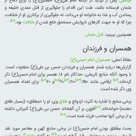
مرتضی
پس از تردید در اینکه امام علی(ع)، حسنین(ع) را برای دفاع از
عثمان فرستاده باشد، علت این اقدام را جلوگیری از قتل عمدی خلیفه و
رساندن آب و غذا به خانواده او می‌داند، نه جلوگیری از برکناری او از خلافت،
[۵۱]
چرا که او به جهت کارهای ناروایش مستحق خلع شدن از
خلافت
بود.
همچنین ببینید:
قتل عثمان
همسران و فرزندان
مقالهٔ اصلی:
همسران امام حسن(ع)
گزارش‌ها درباره شمار همسران و فرزندان حسن بن علی(ع) متفاوت است.
با وجود آنکه منابع تاریخی، حداکثر نام ۱۸ همسر برای امام حسن(ع) ذکر
[۵۶]
[۵۵]
[۵۴]
[۵۳]
[۵۲]
کرده‌اند،
ارقامی مانند ۲۵۰،
۲۰۰،
۹۰
و ۷۰
برای تعداد همسران
وی ذکر شده است.
برخی منابع با اشاره به کثرت ازدواج و
طلاق
وی، او را «مِطلاق» (بسیار طلاق
[۵۷]
دهنده) خوانده‌اند.
افزون بر آن گفته‌اند حسن بن علی(ع) کنیزانی داشته
[۵۸]
و از برخی آنها صاحب فرزند شده است.
بحث مِطْلاق بودن امام حسن(ع) در برخی منابع کهن و معاصر مورد نقد
[۵۹]
تاریخی، سندی و محتوایی قرار گرفته است.
به گفته
مادلونگ
نخستین