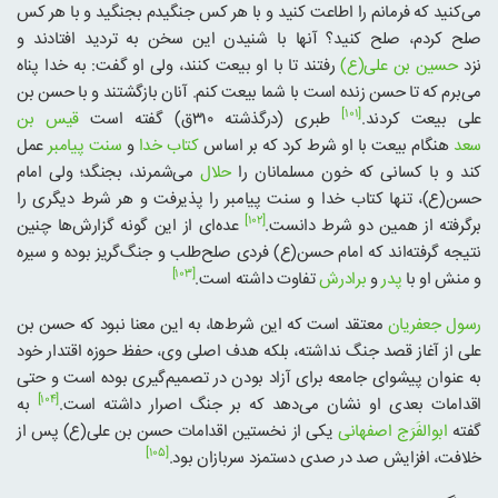
می‌کنید که فرمانم را اطاعت کنید و با هر کس جنگیدم بجنگید و با هر کس
صلح کردم، صلح کنید؟ آنها با شنیدن این سخن به تردید افتادند و
نزد
حسین بن علی(ع)
رفتند تا با او بیعت کنند، ولی او گفت: به خدا پناه
می‌برم که تا حسن زنده است با شما بیعت کنم. آنان بازگشتند و با حسن بن
[۱۰۱]
علی بیعت کردند.
طبری (درگذشته ۳۱۰ق) گفته است
قیس بن
سعد
هنگام بیعت با او شرط کرد که بر اساس
کتاب خدا
و
سنت پیامبر
عمل
کند و با کسانی که خون مسلمانان را
حلال
می‌شمرند، بجنگد؛ ولی امام
حسن(ع)، تنها کتاب خدا و سنت پیامبر را پذیرفت و هر شرط دیگری را
[۱۰۲]
برگرفته از همین دو شرط دانست.
عده‌ای از این گونه گزارش‌ها چنین
نتیجه گرفته‌اند که امام حسن(ع) فردی صلح‌طلب و جنگ‌گریز بوده و سیره
[۱۰۳]
و منش او با
پدر
و
برادرش
تفاوت داشته است.
رسول جعفریان
معتقد است که این شرط‌ها، به این معنا نبود که حسن بن
علی از آغاز قصد جنگ نداشته، بلکه هدف اصلی وی، حفظ حوزه اقتدار خود
به عنوان پیشوای جامعه برای آزاد بودن در تصمیم‌گیری بوده است و حتی
[۱۰۴]
اقدامات بعدی او نشان می‌دهد که بر جنگ اصرار داشته است.
به
گفته
ابوالفَرَج اصفهانی
یکی از نخستین اقدامات حسن بن علی(ع) پس از
[۱۰۵]
خلافت، افزایش صد در صدی دستمزد سربازان بود.