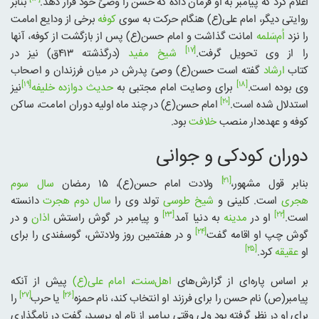
اعلام کرد که پیامبر به او فرمان داده که حسن را وصیّ خود قرار دهد.
بنابر
روایتی دیگر، امام علی(ع) هنگام حرکت به سوی
کوفه
برخی از ودایع امامت
را نزد
اُم‌سَلمه
امانت گذاشت و امام حسن(ع) پس از بازگشت از کوفه، آنها
[۱۷]
را از وی تحویل گرفت.
شیخ مفید
(درگذشته ۴۱۳ق) نیز در
کتاب
ارشاد
گفته است حسن(ع) وصیّ پدرش در میان فرزندان و اصحاب
[۱۹]
[۱۸]
وی بوده است.
برای وصایت امام مجتبی به
حدیث دوازده خلیفه
نیز
[۲۰]
استدلال شده است.
امام حسن(ع) در چند ماه اولیه دوران امامت، ساکن
کوفه و عهده‌دار منصب
خلافت
بود.
دوران کودکی و جوانی
[۲۱]
بنابر قول مشهور،
ولادت امام حسن(ع)، ۱۵ رمضان
سال سوم
هجری
است. کلینی و
شیخ طوسی
تولد وی را
سال دوم هجرت
دانسته‌
[۲۳]
[۲۲]
است.
او در
مدینه
به دنیا آمد
و پیامبر در گوش راستش
اذان
و در
[۲۴]
گوش چپ او اقامه گفت
و در هفتمین روز ولادتش، گوسفندی را برای
[۲۵]
او
عقیقه
کرد.
بر اساس پاره‌ای از گزار‌ش‌های
اهل‌سنت
،
امام علی(ع)
پیش از آنکه
[۲۷]
[۲۶]
پیامبر(ص) نام حسن را برای فرزند او انتخاب کند، نام حمزه
یا حرب
را
برای او در نظر گرفته بود ولی وقتی پیامبر از نام او پرسید، گفت در نامگذاری