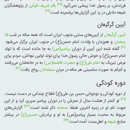
[۲۸]
فرزندش، بر رسول خدا پیشی نمی‌گیرد.
باقر شریف قرشی
از پژوهشگران
[۲۹]
شیعه دلایلی در رد این گزارش‌ها برشمرده است.
آیین گرگیعان
آیین گَرگیعان
از آیین‌های سنتی جنوب ایران است که همه ساله در شب
۱۵
رمضان
و هم‌زمان با ولادت امام حسن(ع) در جنوب ایران برگزار می‌شود.
[۳۰]
گفته شده این آیین از دوران
پیامبر(ص)
به جا مانده است که با تولد
امام حسن(ع) و خوش حالی رسول خدا برای تولد اولین نوه‌اش، مردم برای
عرض تبریک به
امام علی(ع)
و
حضرت فاطمه(س)
به درِ خانه‌شان می‌رفتند
[۳۱]
و کم‌کم به صورت مناسبتی هر ساله در میان
مسلمانان
رواج یافت.
دوره کودکی
از دوره کودکی و نوجوانی حسن بن علی(ع) اطلاع چندانی در دست نیست.
[۳۲]
او کمتر از هشت سال از عمرش را در دوران پیامبر سپری کرد و از این
[۳۳]
جهت نام او در زمره آخرین طبقهٔ
صحابه
ذکر شده است.
گزارش‌های
مربوط به محبت بسیار پیامبر(ص) به او و برادرش
حسین(ع)
در بیشتر
[۳۴]
منابع
شیعه
و اهل‌سنت آمده است.