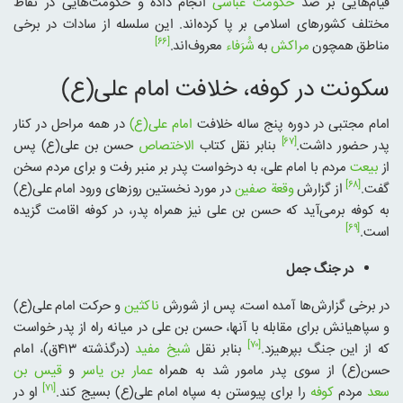
قیام‌هایی بر ضد
حکومت عباسی
انجام داده و حکومت‌هایی در نقاط
مختلف کشورهای اسلامی بر پا کرده‌اند. این سلسله از سادات در برخی
[۶۶]
مناطق همچون
مراکش
به
شُرَفاء
معروف‌‌اند.
سکونت در کوفه، خلافت امام علی(ع)
امام مجتبی در دوره پنج ساله خلافت
امام علی(ع)
در همه مراحل در کنار
[۶۷]
پدر حضور داشت.
بنابر نقل کتاب
الاختصاص
حسن بن علی(ع) پس
از
بیعت
مردم با امام علی، به درخواست پدر بر منبر رفت و برای مردم سخن
[۶۸]
گفت.
از گزارش
وقعة صفین
در مورد نخستین روزهای ورود امام علی(ع)
به کوفه برمی‌آید که حسن بن علی نیز همراه پدر، در کوفه اقامت گزیده
[۶۹]
است.
در جنگ جمل
در برخی گزارش‌ها آمده است، پس از شورش
ناکثین
و حرکت امام علی(ع)
و سپاهیانش برای مقابله با آنها، حسن بن علی در میانه راه از پدر خواست
[۷۰]
که از این جنگ بپرهیزد.
بنابر نقل
شیخ مفید
(درگذشته ۴۱۳ق)، امام
حسن(ع) از سوی پدر مامور شد به همراه
عمار بن یاسر
و
قیس بن
[۷۱]
سعد
مردم
کوفه
را برای پیوستن به سپاه امام علی(ع) بسیج کند.
او در