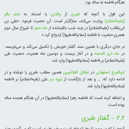
هنگام فاطمه نه ساله بود.
این قول با آنچه که
طبری
از
واقدی
با استناد به
امام باقر
(علیه‌السّلام)
روایت می‌کند، سازگارتر است. آن حضرت فرمود: «علی بن
ابی‌طالب (علیه‌السّلام) در چند شب باقیمانده از
ماه صفر
تا شروع سال دوم
هجری حضرت با فاطمه (سلام‌الله‌علیها) ازدواج کرد.»
در جای دیگری با همین سند گفتار خویش را تکمیل می‌کند و می‌نویسد:
در
ماه ذی الحجه
و در آغاز بیست و دومین ماه هجرت، حضرت علی
(علیه‌السّلام) بر فاطمه (سلام‌الله‌علیها) وارد شد.
ابوالفرج اصفهانی
در
مقاتل الطالبیین
همین مطلب طبری را نوشته و در
ادامه دارد که: … و بعد از بازگشت از
غزوه بدر
علی (علیه‌السّلام) بر فاطمه
(سلام‌الله‌علیها) وارد شد.
و اضافه کرده است که فاطمه زهرا (سلام‌الله‌علیها) در آن هنگام هجده ساله
بوده است.
۲.۲ – گفتار طبری
آنچه را که در مورد تاریخ ازدواج است سخن طبری است که می‌گوید: چند