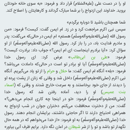
او را در دست علی (علیه‌السّلام) قرار داد و فرمود: «به سوی خانه خودتان
بروید. خداوند این ازدواج را بر شما مبارک گرداند و کارهایتان را اصلاح کند.
شما همچنان باشید تا دوباره برگردم»
سپس نبی اکرم مراجعت کرد و در زد. ‌ام ایمن گفت: کیست؟ فرمود: «من
رسول الله (صلی‌الله‌علیه‌و‌آله‌وسلّم) هستم» ام ایمن در حالی‌که می‌گفت: پدر
و مادرم فدایت باد، در را باز کرد. رسول الله (صلی‌الله‌علیه‌و‌آله‌وسلّم) از او
سؤال کرد: «آیا برادرم اینجاست ای‌ ام ایمن؟» جواب داد: برادرت کیست؟
فرمود: «
علی بن ابی‌طالب
» عرض کرد: ‌ای رسول خدا
(صلی‌الله‌علیه‌و‌آله‌وسلّم) آیا او برادر تو است در حالی‌که دامادت می‌باشد؟
فرمود: «بله» آنگاه‌ ام ایمن گفت: ما
حلال
و
حرام
را از تو یاد می‌گیریم. آنگاه
نبی اکرم (صلی‌الله‌علیه‌و‌آله‌وسلّم) داخل شد و وقتی که زنان از پشت پرده او
را دیدند از جای خود برخاستند و به سرعت خارج شدند و وقتی که (
اسماء
بنت عمیس
) او را دید، آماده رفتن شد که رسول خدا
(صلی‌الله‌علیه‌و‌آله‌وسلّم) فرمود: «تو در اینجا چه کاری انجام می‌دهی؟»
گفت: من از دخترت محافظت می‌کنم. دختران جوان در شب ازدواج به
همراهی احتیاج دارند تا اگر حاجتی داشتند، برایشان انجام دهند. رسول
خدا (صلی‌الله‌علیه‌و‌آله‌وسلّم) به او فرمود: «از خدا می‌خواهم که در همه حال
نگهدار تو باشد و تو را از شر
شیطان
در امان نگه دارد. برایم ظرف آبی بیاور»