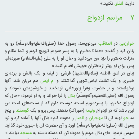
دارید،
انفاق
نکنید.»
۷ – مراسم ازدواج
خوارزمی
در
المناقب
می‌نویسد: رسول خدا (صلی‌الله‌علیه‌و‌آله‌وسلّم) رو به
زنان کرد و گفت: «همانا دخترم را به پسر عمویم تزویج کردم و شما مقام و
منزلت دخترم را نزد من می‌دانید و حال او را به علی (علیه‌السّلام) سپرده‌ام.
پس برای او بهتر از دختران خویش اقدام کنید.»
زنان در اتاق فاطمه (سلام‌الله‌علیها) فرشی از لیف و یک بالش و پرده‌ای
خیبری و یک تشت لباس‌شویی گذاشتند و‌
ام ایمن
هم دربان شد. آنها
برخواستند و بر حضرت زهرا زیورهایی آویختند و خوشبویش نمودند و
رسول الله (صلی‌الله‌علیه‌و‌آله‌وسلّم)
بلال
را فرا خواند و به او فرمود: «حال که
ازدواج دخترم، با پسرعمویم است، دوست دارم که از سنت‌های امت من
این باشد که در ازدواج
ولیمه
(خوراک) بدهند. پس برو و یک
گوسفند
و پنج
مد
جو
تهیه کن تا
مهاجران
و
انصار
را دعوت کنم» بلال آنها را آماده کرد و نزد
رسول الله (صلی‌الله‌علیه‌و‌آله‌وسلّم) آورد و آن حضرت آن را جلوی خود گذارد.
سپس فرمود: «ای بلال مردم را دعوت کن که دسته دسته به
مسجد
بیایند.»