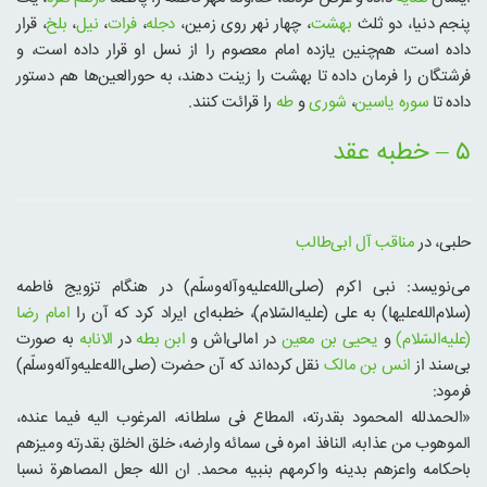
پنجم دنیا، دو ثلث
بهشت
، چهار نهر روی زمین،
دجله
،
فرات
،
نیل
،
بلخ
، قرار
داده است، هم‌چنین یازده امام معصوم را از نسل او قرار داده است، و
فرشتگان را فرمان داده تا بهشت را زینت دهند، به حورالعین‌ها هم دستور
داده تا
سوره یاسین
،
شوری
و
طه
را قرائت کنند.
۵ – خطبه عقد
حلبی، در
مناقب آل ابی‌طالب
می‌نویسد: نبی اکرم (صلی‌الله‌علیه‌و‌آله‌وسلّم) در هنگام تزویج فاطمه
(سلام‌الله‌علیها) به علی (علیه‌السّلام)، خطبه‌ای ایراد کرد که آن را
امام رضا
(علیه‌السّلام)
و
یحیی بن معین
در امالی‌اش و
ابن بطه
در
الانابه
به صورت
بی‌سند از
انس بن مالک
نقل کرده‌اند که آن حضرت (صلی‌الله‌علیه‌و‌آله‌وسلّم)
فرمود:
«الحمدلله المحمود بقدرته، المطاع فی سلطانه، المرغوب الیه فیما عنده،
الموهوب من عذابه، النافذ امره فی سمائه وارضه، خلق الخلق بقدرته ومیزهم
باحکامه واعزهم بدینه واکرمهم بنبیه محمد. ان الله جعل المصاهرة نسبا