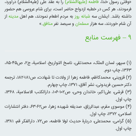
«وقتی رسول خدا،
فاطمه (علیهاالسّلام)
را به عقد علی (علیه‌السّلام) درآورد،
فرمودند، هر کس در خطبه ازدواج حاضر است، برای شام عروسی هم حضور
داشته باشد. ایشان سه
شبانه روز
به مردم اطعام نمودند، هم اهل
مدینه
از
آن شام خوردند، سه هزار
مسلمان
و سیصد نفر
منافق
.»
۹ – فهرست منابع
(۱) سپهر، لسان الملک، محمدتقی، ناسخ التواریخ، اسلامیة، ج۲، ص۴۵-۸۵،
۱۳۶۳، چاپ دوم.
(۲) قزوینی، محمدکاظم، فاطمه زهرا از ولادت تا شهادت، ص۱۸۱-۱۸۲، ترجمه
دکتر حسین فریدونی، نشر آفاق، ۱۳۷۱، چاپ چهارم.
(۳) قرشی، علی‌اکبر، خاندان وحی، ص۱۰۲-۱۰۶، دارالکتب الاسلامیة، ۱۳۶۸،
چاپ اول.
(۴) موسوی مقرم، عبدالرزاق، صدیقه شهیده زهرا، ص۶۲-۶۳، دفتر انتشارات
اسلامی، ۱۳۷۲، چاپ اول.
(۵) گرامی، محمدعلی، دربارۀ حدیث لولا فاطمه، ص۷۲، دارالفکر قم، ۱۳۸۱،
چاپ اول.