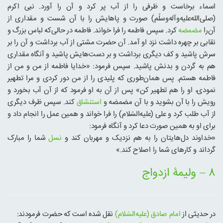
اسماء برخاست و ظرفی را از آب پر کرد و آن را آورد. نبی اکرم
(صلی‌الله‌علیه‌و‌آله‌وسلّم) صورت و پاهایش را با آن شست و مقداری از
آن‌را
مضمضه
کرد. سپس فاطمه را فرا خواند. فاطمه در حالی‌که لباس بزرگ و
نقابی بر چهره داشت نزد او آمد. آن حضرت مشتی از آب برداشت و آن را بر
سرش پاشید و کف دیگری برداشت و بر دست‌هایش پاشید و آنگاه مقداری
هم به گردن و بدنش پاشید. سپس فرمود: «خدایا فاطمه از من و من از
فاطمه هستم. پس همان‌طوری که پلیدی را از من دور کردی و مرا تطهیر
نمودی، او را هم تطهیر کن» پس از آن به او فرمود که از آن آب بخورد و
رویش را با آن بشوید و با آن مضمضه و
استنشاق
کند. سپس ظرف دیگری
از آب طلب کرد و علی (علیه‌السّلام) را فرا خواند و همین عمل را انجام داد و
برای او به همین صورت دعا کرد و آنگاه فرمود:
«خداوند دل‌هایتان را به هم نزدیک و مهربان کند و
نسل
شما را مبارک
گرداند و کارهای شما را اصلاح کند.»
۸ – ولیمۀ ازدواج
در حدیثی از
امام صادق (علیه‌السّلام)
نقل شده است که حضرت فرمودند: