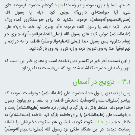
هستم. شما را یاری نموده و در راه خدا
جهاد
کرده‌ام. حضرت فرمودند «ای
علی، آیا خواسته‌ای داری؟» عرض کرد: «بله یا رسول الله
(صلی‌الله‌علیه‌و‌آله‌وسلّم)» فرمود: «شاید که برای خواستگاری آمده‌ای؟»
عرض کرد: «بله، یا رسول الله» فرمود: «آیا چیزی نزد خود داری؟» علی
(علیه‌السّلام) عرض کرد: «ای رسول الله (صلی‌الله‌علیه‌و‌آله‌وسلّم)، چیزی جز
زره‌ام ندارم» پس رسول خدا (صلی‌الله‌علیه‌و‌آله‌وسلّم) فاطمه را به دوازده و
نیم اوقیۀ طلا به وی تزویج کرده و زره‌اش را به وی باز گردانید.
و این قسمت آخر خبر در تفسیر قمی نیامده است و معنای خبر این است که
مهر بر ذمه‌ آن حضرت گذاشته شده بود که می‌بایست بعدا بپردازد.
۳.۱ – تزویج در آسمان
پس از تصدیق رسول خدا، حضرت علی (علیه‌السّلام) درخواست نمودند که
پیامبر (صلی‌الله‌علیه‌و‌آله‌وسلّم)، دخترش فاطمه را به عقد او در بیاورد. رسول
خدا فرمودند: منتظر باش تا باز گردم. ایشان نزد فاطمه (علیهاالسّلام) رفت و
درخواست علی (علیه‌السّلام) را برای فاطمه بازگو کرد. فاطمه (علیه‌السّلام) به
خاطر حجب و
حیا
سکوت کردند، ایشان هم سکوت دخترشان را نشانه
رضایت دیدند. در این هنگام ملکی نزد رسول الله (صلی‌الله‌علیه‌و‌آله‌وسلّم)