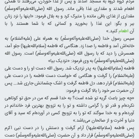
مردم گروه گروه به مسجد آمدند و پس از غذا خوردن، می‌رفتند تا همگی
اطعام شدند و مقداری غذا باقی ماند. رسول الله (صلی‌الله‌علیه‌و‌آله‌وسلّم)
مقداری از غذای باقی مانده را متبرک کرد و به بلال فرمود: «اینها را نزد زنان
ببر و بگو: این غذا را بخورید و کسانی که با شما هستند را با
آن
اطعام
کنید.»
سپس رسول خدا (صلی‌الله‌علیه‌و‌آله‌وسلّم) به همراه علی (علیه‌السّلام) به
خانه‌اش آمد و فاطمه را صدا زد. هنگامی که فاطمه (سلام‌الله‌علیها) جلو آمد،
همسرش را دید که با رسول الله (صلی‌الله‌علیه‌و‌آله‌وسلّم) است. رسول الله
(صلی‌الله‌علیه‌و‌آله‌وسلّم) به وی فرمود: «نزدیک بیا»
فاطمه (سلام‌الله‌علیها) به پدر نزدیک شد. رسول الله دست او را و دست علی
(علیه‌السّلام) را گرفت و هنگامی که خواست دست فاطمه را در دست علی
(علیه‌السّلام) قرار دهد، دل فاطمه گرفت و اشک چشمانش جاری شد… پس
آن حضرت سر خود را بالا گرفت و فرمود:
«چه چیز باعث گریه تو شده است؟ به خدا قسم که من در حق تو کوتاهی
نکرده‌ام و قدر تو را گرامی داشته و تو را به تزویج بهترین فرد خاندانم در
آورده‌ام و به خدا سوگند که تو را به تزویج کسی در آورده‌ام که سید و آقای
دنیا و آخرت و از صالحان می‌باشد.»
پس فاطمه (سلام‌الله‌علیها) آرام گرفت و دستش را در دست نبی اکرم
(صلی‌الله‌علیه‌و‌آله‌وسلّم) قرار داد و آن حضرت (صلی‌الله‌علیه‌و‌آله‌وسلّم) دست