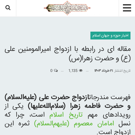
اخبار حوزه و جهان اسلام
مقاله ای در رابطه با ازدواج امیرالمومنین علی
(ع) و حضرت زهرا(س)
تاریخ انتشار
۲۱ خرداد ۱۴۰۳
1,135
0
فهرست مندرجات
ازدواج حضرت علی (علیه‌السلام)
و حضرت فاطمه زهرا (سلام‌الله‌علیها)
یکی از
رویدادهای مهم
تاریخ اسلام
است، چرا که
نسل
امامان معصوم (علیهم‌السلام)
ثمره این
ازدواج است.