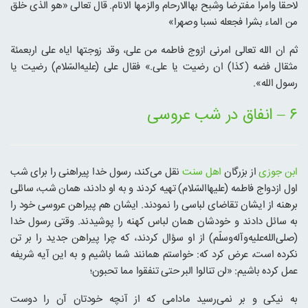
لاحقا وامرا مفترضا وشبح بهاالارحام والزمها الانام. قال تعالی «هو الذی خلق
من الماء بشرا فجعله نسبا وصهرا»
ثم ان الله تعالی امرنی ازوج فاطمه من علی، وقد زوجتها ایاه علی اربعمئة
مثقال فضه (کذا) ان رضیت یا علی.» فقال علی (علیه‌السّلام) رضیت یا
رسول الله».
۶ – انفاق در شب عروسی
ابن جوزی
از بزرگان
اهل سنت
نقل می‌کند، رسول خدا پیراهنی را برای شب
اول ازدواج فاطمه (علیهاالسّلام) تهیه کردند و به او دادند، همان شب، سائلی
برهنه از ایشان تقاضای لباسی را نمودند. ایشان هم پیراهن عروسی خود را
به سائل دادند و خودشان همان لباس کهنه را پوشیدند. وقتی رسول خدا
(صلی‌الله‌علیه‌و‌آله‌وسلّم) از او سؤال کردند، که چرا پیراهن جدید را بر تن
نکرده است، عرض کرد که: خواستم همانند شما باشیم و به این آیه شریفه
عمل کرده باشیم: «لن تنالوا البر حتی تنفقوا مما تحبون؛
به نیکی و بر نمی‌رسید مادامی که از آنچه خودتان آن را دوست