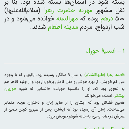
بسته شود در آسمان‌ها بسته شده بود. بنا بر
نقل مشهور
مهریه حضرت زهرا
(سلام‌الله‌علیها)
۵۰۰
درهم
بوده که
مهرالسنه
خوانده می‌شود و در
شب ازدواج، مردم
مدینه
اطعام
شدند.
۱ – انسیۀ حوراء
فاطمه زهرا (علیهاالسّلام)
به سن ۹ سالگی رسیده بود، بانویی که با وجود
سن کم خویش، از بهره هوشی و عقل کاملی برخوردار بود و از جنبه ظاهر هم
به نحوی بود که، او را «انسیۀ حوراء»؛ «انسانی که شبیه
حوریان
بهشتی
است» می‌خوانند.
همین فضائل بود که ایشان را از سایر زنان و دختران عرب، متمایز
می‌ساخت. زمان آن رسیده بود که ایشان، پس از سپری کردن نیمی از
عمرش در خانه وحی، به خانه شوهر خویش برود.