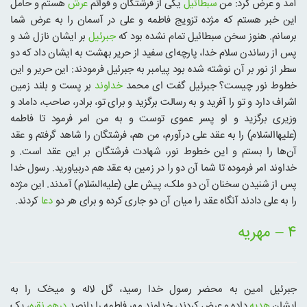
آمد و عرض کرد: من
سبطائیل
یکی از فرشتگان و قوائم
عرش
هستم و حامل
این خبر هستم که مژده تزویج فاطمه و علی در آسمان را به عرض شما
برسانم. هنوز سخن سبطائیل تمام نشده بود که
جبرئیل
بر ایشان نازل شد و
پس از رساندن سلام خدا، پارچه‌ای سفید از حریر بهشت به ایشان داد که دو
سطر از نور بر آن نوشته شده بود پیامبر به جبرئیل فرمودند: این حریر و این
خطوط نور چیست؟ جبرئیل گفت‌ ای محمد
خداوند
بر پست و بلند زمین
اشراف دارد و تو را آفرید و به رسالت برگزید و برای تو، برادر، صاحب، داماد و
وزیری برگزید و او پسر عموی توست و به من امر فرمود تا فاطمه
(علیهاالسّلام) را به عقد علی درآورم، من هم، فرشتگان را شاهد گرفتم و عقد
آن‌ها را بستم و این خطوط نور، شهادت فرشتگان بر این عقد است. و
خداوند امر فرموده تا شما آن دو را در زمین به عقد هم دربیاورید. رسول خدا
پس از شنیدن سخنان آن دو ملک، پیش علی (علیه‌السّلام) آمدند. این مژده
را به علی دادند آنگاه عقد را میان آن دو جاری کرده و برای هر دو
دعا
کردند.
۴ – مهریه
جبرئیل امین به محضر رسول خدا رسید، گل لاله و میخک را به
ایشان
هدیه
داده و عرض کردند، خداوند مهر فاطمه را پانصد
درهم
نقره
، یک