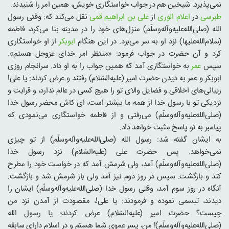
نمی‌پذیرد. شیخین هم در جواب خواستگاری خویش، همین امر را شنیدند.
طبرسی
در
اعلام الوری
از
علی بن ابراهیم قمی
نقل می‌کند که: وقتی رسول
الله (صلی‌الله‌علیه‌و‌آله‌وسلّم) منزل‌های خود را در مدینه بنا می‌کرد، فاطمه
(سلام‌الله‌علیها) نزد او به سر می‌برد. در این هنگام
ابوبکر
از او خواستگاری
کرد و آن حضرت در جواب فرمود: «منتظر امر خدای عزوجل هستم».
سپس
عمر
به خواستگاری آمد که همین جواب را به او داد. سرانجام روزی
ابوبکر و عمر به دیدن حضرت امیر (علیه‌السّلام) رفتند و عرض کردند: یا علی!
زیبائی‌های اخلاقی و فضایل والای تو را هیچ کسی در عالم ندارد، و قرابت و
نزدیکی تو با رسول خدا از همه ما بیشتر است، ‌ای کاش محضر رسول خدا
(صلی‌الله‌علیه‌و‌آله‌وسلّم) می‌رفتی و از فاطمه خواستگاری می‌نمودی که
پیامبر به تو پاسخ مثبت خواهد داد.
به ایشان گفته شد: رسول الله (صلی‌الله‌علیه‌و‌آله‌وسلّم) از تو چیزی
نمی‌خواهد. پس حضرت علی (علیه‌السّلام) نزد رسول خدا
(صلی‌الله‌علیه‌و‌آله‌وسلّم) آمد، ولی شرمش آمد که در خواست خود را مطرح
کند و بازگشت. سپس در روز دوم نیز آمد ولی باز شرمش شد و بازگشت.
آنگاه در روز سوم آمد، وقتی رسول خدا (صلی‌الله‌علیه‌و‌آله‌وسلّم) ایشان را
دیدند، تبسمی نموده و فرمودند: یا علی!، مقصودت از آمدن نزد من
چیست؟ حضرت امیر (علیه‌السّلام) عرض کردند؛ یا رسول الله
(صلی‌الله‌علیه‌و‌آله‌وسلّم)! من، پسر عموی شما هستم و در اسلام دارای سابقه