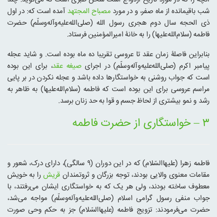
شب باقیمانده از ماه صفر، و در مورد
مصباح المجتهد
آمده است که: در اول
ذی الحجه سال دوم هجری رسول الله (صلی‌الله‌علیه‌و‌آله‌وسلّم) حضرت
فاطمه (سلام‌الله‌علیها) را به خانۀ امیرالمؤمنین فرستاد.
بنابراین فاصلۀ زمان عقد تا عروسی تقریبا ده ماه بوده است. و شاید عجله
پیامبر اکرم (صلی‌الله‌علیه‌و‌آله‌وسلّم) در اجرای
صیغه عقد
، برای این بوده
است که جواب روشنی به خواستگارها داده باشد و عجله نکردن در بر پایی
مراسم عروسی برای این بوده است که فاطمه (سلام‌الله‌علیها) به ظاهر به
رشد و نمو بیشتری از لحاظ جسم و قوا به حد زنان برسد.
۳ – خواستگاری از حضرت فاطمه
فاطمه زهرا (علیهاالسّلام) که در این دوران (۹ سالگی)، دارای درک، شعور و
مقامات معنوی والایی بودند، توجه بزرگان و ثروتمندان
قریش
را به خویش
معطوف ساخته بودند، ولی هر یک که به خواستگاری ایشان می‌رفتند، با
جواب منفی رسول گرامی اسلام (صلی‌الله‌علیه‌و‌آله‌وسلّم) مواجه می‌شد،
حضرت می‌فرمودند: تزویج فاطمه (علیهاالسّلام) جز به حکم وحی صورت