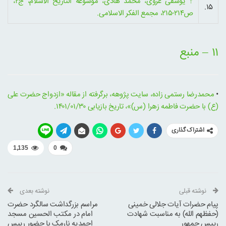
↑
یوسفی غروی، محمد هادی، موسوعة التاریخ الاسلام، ج۲،
۱۵.
ص۲۱۴-۲۱۵، مجمع الفکر الاسلامی.
۱۱ – منبع
•
محمدرضا رستمی زاده، سایت پژوهه، برگرفته از مقاله «ازدواج حضرت علی
(ع) با حضرت فاطمه زهرا (س)»، تاریخ بازیابی ۱۴۰۱/۰۱/۳۰.
اشتراک گذاری
1,135
0
نوشته قبلی
نوشته بعدی
پیام حضرات آیات جلالی خمینی
مراسم بزرگداشت سالگرد حضرت
(حفظهم الله) به مناسبت شهادت
امام در مکتب الحسین مسجد
رییس جمهور
احمدیه نارمک با حضور رییس