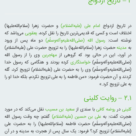
۲ – تاریخ ازدواج
در تاریخ ازدواج
امام علی (علیه‌السّلام)
و حضرت زهرا (سلام‌الله‌علیها)
اختلاف است و کسی که قدیمی‌ترین تاریخ را نقل کرده،
یعقوبی
می‌باشد که
نوشته است:
رسول الله (صلی‌الله‌علیه‌و‌آله‌وسلّم)
دو ماه پس از ورود
به
مدینه
حضرت زهرا (سلام‌الله‌علیها) را به تزویج حضرت علی (علیه‌السّلام)
در آورد، این در حالی بود که گروهی از
مهاجرین
وی را از رسول الله
(صلی‌الله‌علیه‌و‌آله‌وسلّم)
خواستگاری
کرده بودند و هنگامی که رسول خدا
(صلی‌الله‌علیه‌و‌آله‌وسلّم) وی را به حضرت علی (علیه‌السّلام) تزویج کرد، گله
کردند و آن حضرت فرمود: «من فاطمه را به علی تزویج نکردم، بلکه خدا او را
به علی تزویج کرد.»
۲.۱ – روایت کلینی
کلینی
در
روضه کافی
با سندی از
سعید بن مسیب
نقل می‌کند که در مورد
هجرت گفت: به
علی بن حسین (علیه‌السّلام)
گفتم: چه وقت رسول الله
(صلی‌الله‌علیه‌و‌آله‌وسلّم) حضرت فاطمه (سلام‌الله‌علیها) را به حضرت علی
(علیه‌السّلام) تزویج کرد؟ فرمود: یک سال پس از هجرت به مدینه و در آن