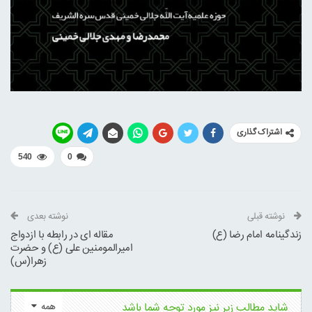
اشتراک گذاری
540
0
نوشته قبلی
نوشته بعدی
زندگینامه امام رضا (ع)
مقاله ای در رابطه با ازدواج
امیرالمومنین علی (ع) و حضرت
زهرا(س)
شاید مطالب زیر نیز مورد توجه شما باشد
همه