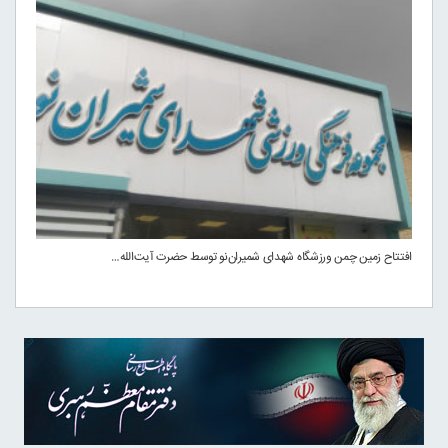
افتتاح زمین چمن ورزشگاه شهدای شمیران‌نو توسط حضرت آیت‌الله…