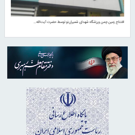
افتتاح زمین چمن ورزشگاه شهدای شمیران‌نو توسط حضرت آیت‌الله…